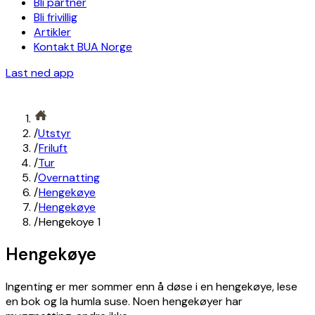
Bli partner
Bli frivillig
Artikler
Kontakt BUA Norge
Last ned app
/
Utstyr
/
Friluft
/
Tur
/
Overnatting
/
Hengekøye
/
Hengekøye
/
Hengekoye 1
Hengekøye
Ingenting er mer sommer enn å døse i en hengekøye, lese
en bok og la humla suse. Noen hengekøyer har