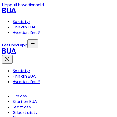
Hopp til hovedinnhold
Se utstyr
Finn din BUA
Hvordan låne?
Last ned app
Se utstyr
Finn din BUA
Hvordan låne?
Om oss
Start en BUA
Støtt oss
Gi bort utstyr