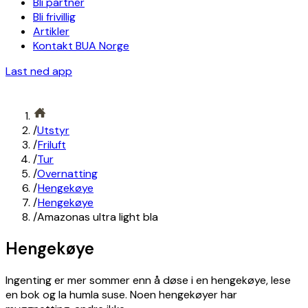
Bli partner
Bli frivillig
Artikler
Kontakt BUA Norge
Last ned app
/
Utstyr
/
Friluft
/
Tur
/
Overnatting
/
Hengekøye
/
Hengekøye
/
Amazonas ultra light bla
Hengekøye
Ingenting er mer sommer enn å døse i en hengekøye, lese
en bok og la humla suse. Noen hengekøyer har