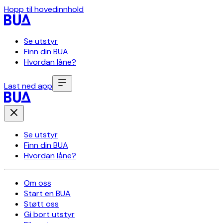
Hopp til hovedinnhold
Se utstyr
Finn din BUA
Hvordan låne?
Last ned app
Se utstyr
Finn din BUA
Hvordan låne?
Om oss
Start en BUA
Støtt oss
Gi bort utstyr