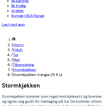
Bli partner
Bli frivillig
Artikler
Kontakt BUA Norge
Last ned app
/
Utstyr
/
Friluft
/
Tur
/
Mat
/
Tilberedning
/
Stormkjøkken
/
Stormkjokken trangia 25 6 ul
Stormkjøkken
Stormkjøkken kommer som regel med kjelesett og brenner
og egner seg godt for matlaging på tur. De kommer oftest