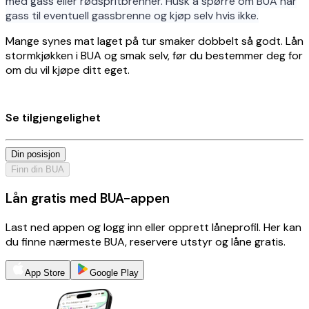
med gass eller rødspritbrenner. Husk å spørre om BUA har
gass til eventuell gassbrenne og kjøp selv hvis ikke.
Mange synes mat laget på tur smaker dobbelt så godt. Lån
stormkjøkken i BUA og smak selv, før du bestemmer deg for
om du vil kjøpe ditt eget.
Se tilgjengelighet
Din posisjon
Finn din BUA
Lån gratis med BUA-appen
Last ned appen og logg inn eller opprett låneprofil. Her kan
du finne nærmeste BUA, reservere utstyr og låne gratis.
App Store
Google Play