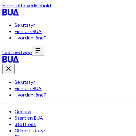
Hopp til hovedinnhold
Se utstyr
Finn din BUA
Hvordan låne?
Last ned app
Se utstyr
Finn din BUA
Hvordan låne?
Om oss
Start en BUA
Støtt oss
Gi bort utstyr