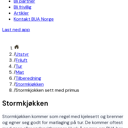
Bli partner
Bli frivillig
Artikler
Kontakt BUA Norge
Last ned app
/
Utstyr
/
Friluft
/
Tur
/
Mat
/
Tilberedning
/
Stormkjøkken
/
Stormkjokken sett med primus
Stormkjøkken
Stormkjøkken kommer som regel med kjelesett og brenner
og egner seg godt for matlaging på tur. De kommer oftest