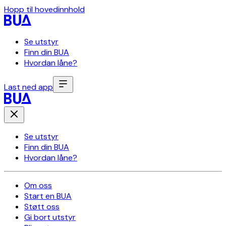
Hopp til hovedinnhold
Se utstyr
Finn din BUA
Hvordan låne?
Last ned app
Se utstyr
Finn din BUA
Hvordan låne?
Om oss
Start en BUA
Støtt oss
Gi bort utstyr