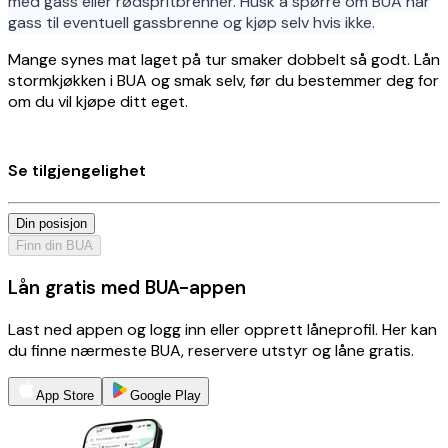
med gass eller rødspritbrenner. Husk å spørre om BUA har
gass til eventuell gassbrenne og kjøp selv hvis ikke.
Mange synes mat laget på tur smaker dobbelt så godt. Lån
stormkjøkken i BUA og smak selv, før du bestemmer deg for
om du vil kjøpe ditt eget.
Se tilgjengelighet
Din posisjon
Finn din BUA
Lån gratis med BUA-appen
Last ned appen og logg inn eller opprett låneprofil. Her kan
du finne nærmeste BUA, reservere utstyr og låne gratis.
App Store
Google Play