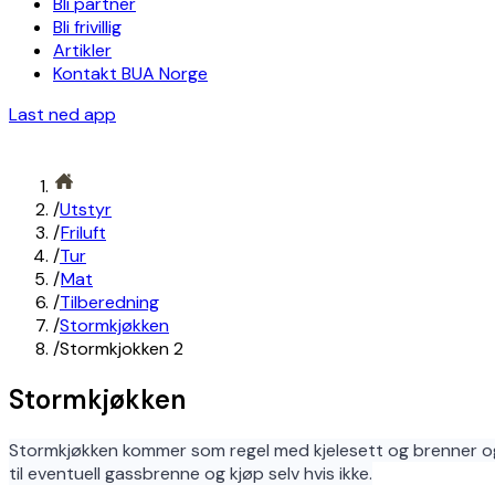
Bli partner
Bli frivillig
Artikler
Kontakt BUA Norge
Last ned app
/
Utstyr
/
Friluft
/
Tur
/
Mat
/
Tilberedning
/
Stormkjøkken
/
Stormkjokken 2
Stormkjøkken
Stormkjøkken kommer som regel med kjelesett og brenner og
til eventuell gassbrenne og kjøp selv hvis ikke.