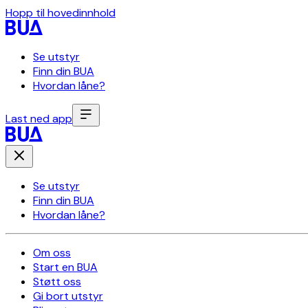
Hopp til hovedinnhold
Se utstyr
Finn din BUA
Hvordan låne?
Last ned app
Se utstyr
Finn din BUA
Hvordan låne?
Om oss
Start en BUA
Støtt oss
Gi bort utstyr