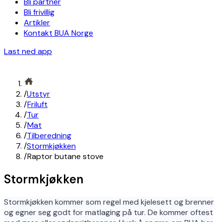
Bli partner
Bli frivillig
Artikler
Kontakt BUA Norge
Last ned app
/
Utstyr
/
Friluft
/
Tur
/
Mat
/
Tilberedning
/
Stormkjøkken
/
Raptor butane stove
Stormkjøkken
Stormkjøkken kommer som regel med kjelesett og brenner
og egner seg godt for matlaging på tur. De kommer oftest