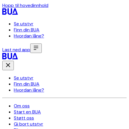
Hopp til hovedinnhold
Se utstyr
Finn din BUA
Hvordan låne?
Last ned app
Se utstyr
Finn din BUA
Hvordan låne?
Om oss
Start en BUA
Støtt oss
Gi bort utstyr