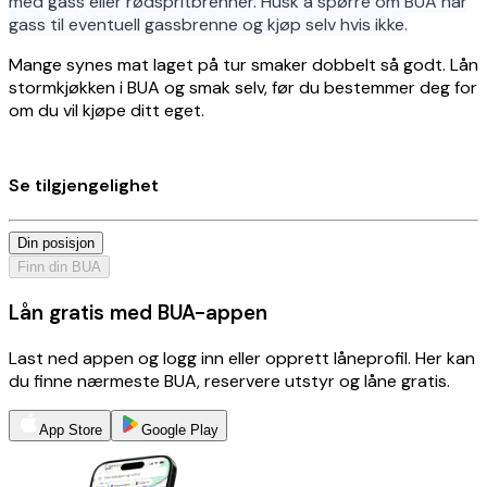
med gass eller rødspritbrenner. Husk å spørre om BUA har
gass til eventuell gassbrenne og kjøp selv hvis ikke.
Mange synes mat laget på tur smaker dobbelt så godt. Lån
stormkjøkken i BUA og smak selv, før du bestemmer deg for
om du vil kjøpe ditt eget.
Se tilgjengelighet
Din posisjon
Finn din BUA
Lån gratis med BUA-appen
Last ned appen og logg inn eller opprett låneprofil. Her kan
du finne nærmeste BUA, reservere utstyr og låne gratis.
App Store
Google Play